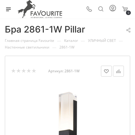
0
Бра 2861-1W Pillar
—
—
—
Главная страница Favourite
Каталог
УЛИЧНЫЙ СВЕТ
—
Настенные светильники
2861-1W
Артикул:
2861-1W