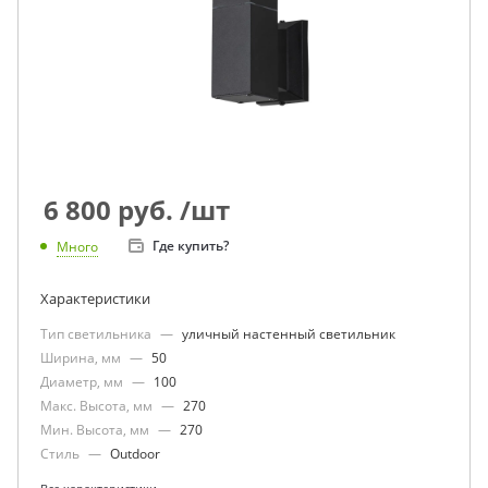
6 800
руб.
/шт
Где купить?
Много
Характеристики
Тип светильника
—
уличный настенный светильник
Ширина, мм
—
50
Диаметр, мм
—
100
Макс. Высота, мм
—
270
Мин. Высота, мм
—
270
Стиль
—
Outdoor