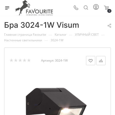
0
Бра 3024-1W Visum
—
—
—
Главная страница Favourite
Каталог
УЛИЧНЫЙ СВЕТ
—
Настенные светильники
3024-1W
Артикул:
3024-1W