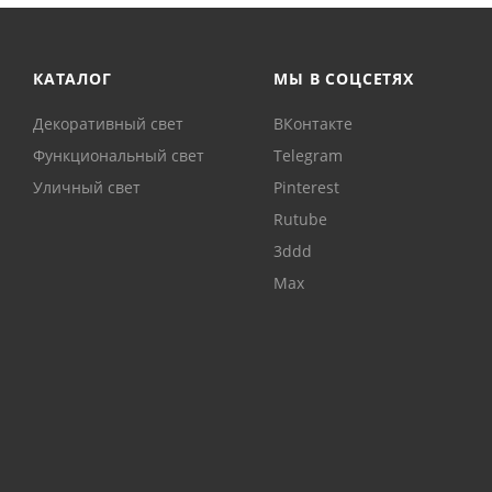
КАТАЛОГ
МЫ В СОЦСЕТЯХ
Декоративный свет
ВКонтакте
Функциональный свет
Telegram
Уличный свет
Pinterest
Rutube
3ddd
Max