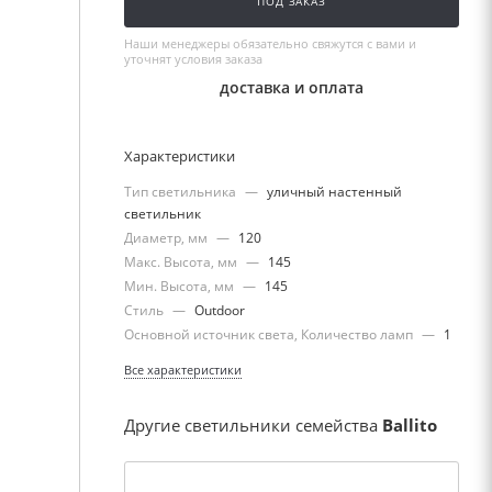
ПОД ЗАКАЗ
Наши менеджеры обязательно свяжутся с вами и
уточнят условия заказа
доставка и оплата
Характеристики
Тип светильника
—
уличный настенный
светильник
Диаметр, мм
—
120
Макс. Высота, мм
—
145
Мин. Высота, мм
—
145
Стиль
—
Outdoor
Основной источник света, Количество ламп
—
1
Все характеристики
Другие светильники семейства
Ballito