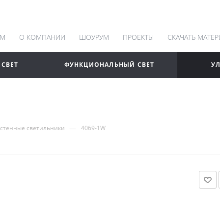
АМ
О КОМПАНИИ
ШОУРУМ
ПРОЕКТЫ
СКАЧАТЬ МАТЕ
 СВЕТ
ФУНКЦИОНАЛЬНЫЙ СВЕТ
У
—
стенные светильники
4069-1W