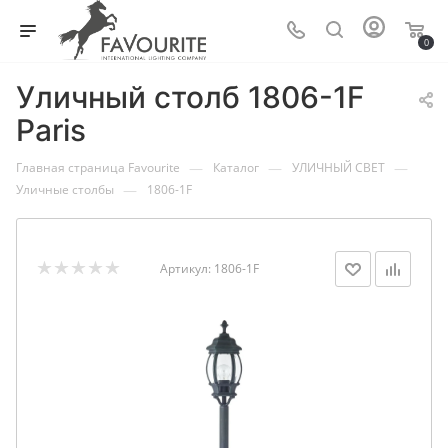
0
Уличный столб 1806-1F
Paris
—
—
—
Главная страница Favourite
Каталог
УЛИЧНЫЙ СВЕТ
—
Уличные столбы
1806-1F
Артикул:
1806-1F