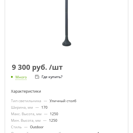
9 300
руб.
/шт
Где купить?
Много
Характеристики
Тип светильника
—
Уличный столб
Ширина, мм
—
170
Макс. Высота, мм
—
1250
Мин. Высота, мм
—
1250
Стиль
—
Outdoor