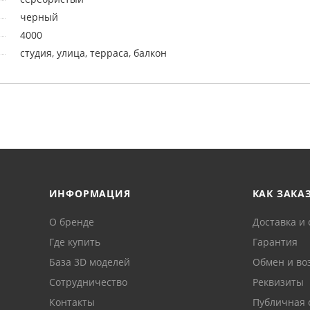
черный
4000
студия, улица, терраса, балкон
ИНФОРМАЦИЯ
КАК ЗАКА
О бренде
Доставка и 
Где купить
Гарантия
База 3D моделей
Обмен и во
Сотрудничество
Реквизиты
Контакты
Публичная 