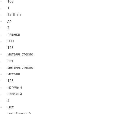
108
1
Earthen
да
7
планка
LED
128
металл, стекло
нет
металл, стекло
металл
128
кргулый
плоский
2
Нет
серебристый