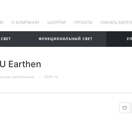
АМ
О КОМПАНИИ
ШОУРУМ
ПРОЕКТЫ
СКАЧАТЬ МАТЕ
 СВЕТ
ФУНКЦИОНАЛЬНЫЙ СВЕТ
У
U Earthen
—
езные светильники
3039-1U