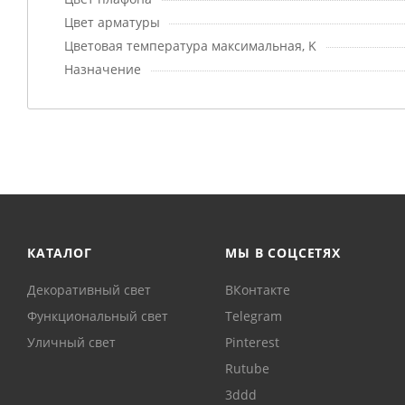
Цвет арматуры
Цветовая температура максимальная, K
Назначение
КАТАЛОГ
МЫ В СОЦСЕТЯХ
Декоративный свет
ВКонтакте
Функциональный свет
Telegram
Уличный свет
Pinterest
Rutube
3ddd