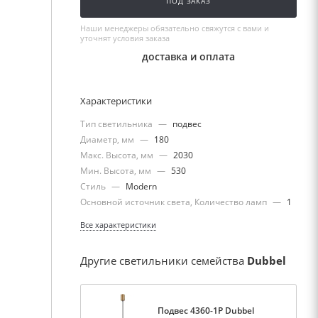
ПОД ЗАКАЗ
Наши менеджеры обязательно свяжутся с вами и
уточнят условия заказа
доставка и оплата
Характеристики
Тип светильника
—
подвес
Диаметр, мм
—
180
Макс. Высота, мм
—
2030
Мин. Высота, мм
—
530
Стиль
—
Modern
Основной источник света, Количество ламп
—
1
Все характеристики
Другие светильники семейства
Dubbel
Подвес 4360-1P Dubbel