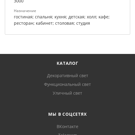
3000
Назначение
гостиная; спальня; кухня; детская; холл; кафе;
ресторан; кабинет; столовая; студия
КАТАЛОГ
Декоративный свет
Функциональный свет
Уличный свет
МЫ В СОЦСЕТЯХ
ВКонтакте