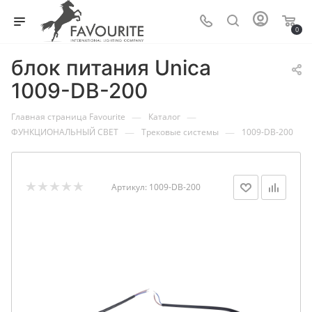
0
блок питания Unica
1009-DB-200
—
—
Главная страница Favourite
Каталог
—
—
ФУНКЦИОНАЛЬНЫЙ СВЕТ
Трековые системы
1009-DB-200
Артикул:
1009-DB-200