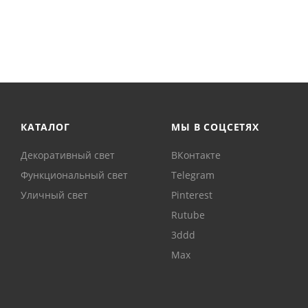
КАТАЛОГ
МЫ В СОЦСЕТЯХ
Декоративный свет
ВКонтакте
Функциональный свет
Telegram
Уличный свет
Pinterest
Rutube
3ddd
Max