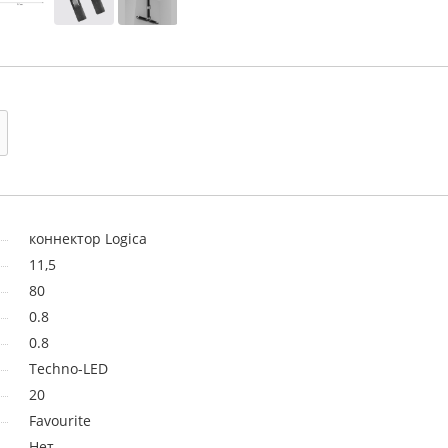
коннектор Logica
11,5
80
0.8
0.8
Techno-LED
20
Favourite
Нет