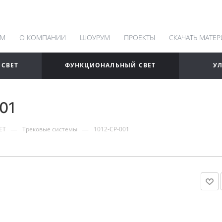
АМ
О КОМПАНИИ
ШОУРУМ
ПРОЕКТЫ
СКАЧАТЬ МАТЕ
 СВЕТ
ФУНКЦИОНАЛЬНЫЙ СВЕТ
У
01
—
—
ЕТ
Трековые системы
1012-CP-001