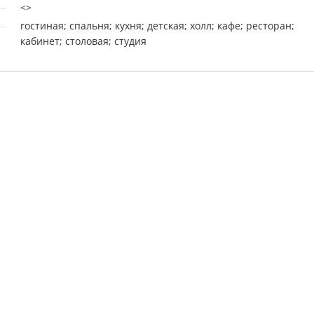
<>
гостиная; спальня; кухня; детская; холл; кафе; ресторан;
кабинет; столовая; студия