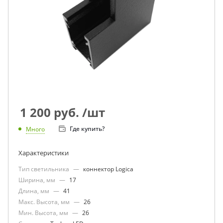
1 200
руб.
/шт
Где купить?
Много
Характеристики
Тип светильника
—
коннектор Logica
Ширина, мм
—
17
Длина, мм
—
41
Макс. Высота, мм
—
26
Мин. Высота, мм
—
26