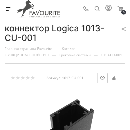
0
коннектор Logica 1013-
CU-001
—
—
Главная страница Favourite
Каталог
—
—
ФУНКЦИОНАЛЬНЫЙ СВЕТ
Трековые системы
1013-CU-001
Артикул:
1013-CU-001