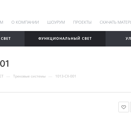
АМ
О КОМПАНИИ
ШОУРУМ
ПРОЕКТЫ
СКАЧАТЬ МАТЕ
 СВЕТ
ФУНКЦИОНАЛЬНЫЙ СВЕТ
У
01
—
—
ЕТ
Трековые системы
1013-CX-001