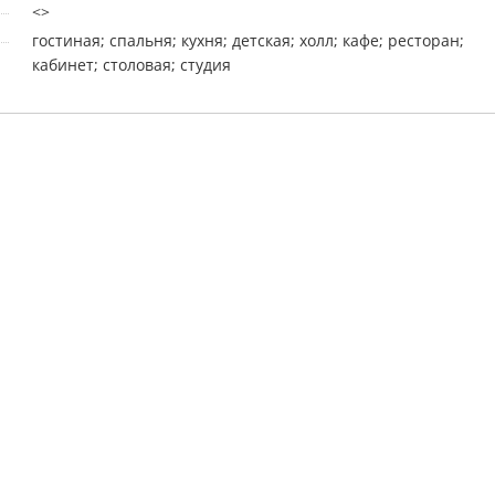
<>
гостиная; спальня; кухня; детская; холл; кафе; ресторан;
кабинет; столовая; студия