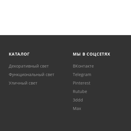
КАТАЛОГ
МЫ В СОЦСЕТЯХ
Декоративный свет
ВКонтакте
Функциональный свет
Telegram
Уличный свет
Pinterest
Rutube
3ddd
Max