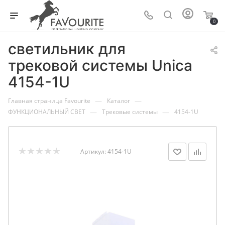
0
светильник для
трековой системы Unica
4154-1U
—
—
Главная страница Favourite
Каталог
—
—
ФУНКЦИОНАЛЬНЫЙ СВЕТ
Трековые системы
4154-1U
Артикул:
4154-1U