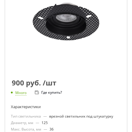
900
руб.
/шт
Где купить?
Много
Характеристики
Тип светильника
—
врезной светильник под штукатурку
Диаметр, мм
—
125
Макс. Высота, мм
—
36