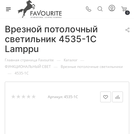
0
Врезной потолочный
светильник 4535-1C
Lamppu
—
—
Главная страница Favourite
Каталог
—
ФУНКЦИОНАЛЬНЫЙ СВЕТ
Врезные потолочные светильники
—
4535-1C
Артикул:
4535-1C