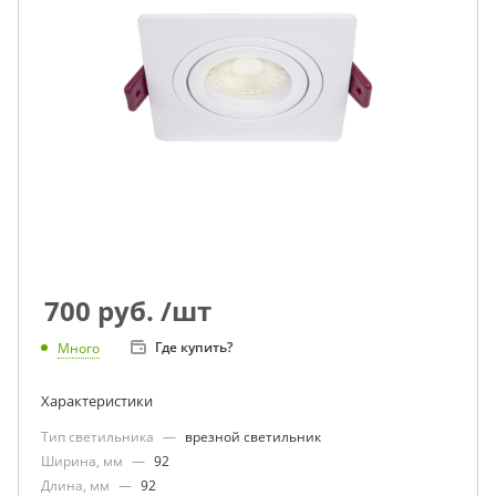
700
руб.
/шт
Где купить?
Много
Характеристики
Тип светильника
—
врезной светильник
Ширина, мм
—
92
Длина, мм
—
92