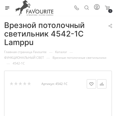
0
Врезной потолочный
светильник 4542-1C
Lamppu
—
—
Главная страница Favourite
Каталог
—
ФУНКЦИОНАЛЬНЫЙ СВЕТ
Врезные потолочные светильники
—
4542-1C
Артикул:
4542-1C