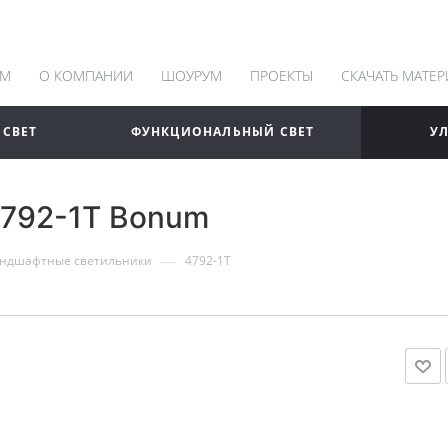
АМ
О КОМПАНИИ
ШОУРУМ
ПРОЕКТЫ
СКАЧАТЬ МАТЕ
 СВЕТ
ФУНКЦИОНАЛЬНЫЙ СВЕТ
У
792-1T Bonum
—
ндшафтные светильники
4792-1T