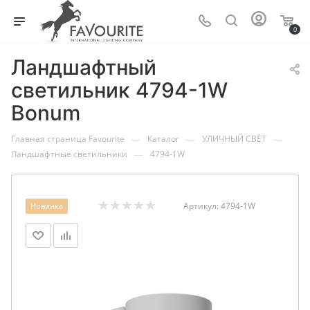
0
Ландшафтный
светильник 4794-1W
Bonum
—
—
—
Главная страница Favourite
Каталог
УЛИЧНЫЙ СВЕТ
—
Ландшафтные светильники
4794-1W
Артикул:
4794-1W
Новинка