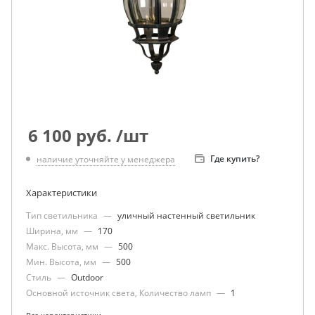
6 100
руб.
/шт
Где купить?
наличие уточняйте у менеджера
Характеристики
Тип светильника
—
уличный настенный светильник
Ширина, мм
—
170
Макс. Высота, мм
—
500
Мин. Высота, мм
—
500
Стиль
—
Outdoor
Основной источник света, Количество ламп
—
1