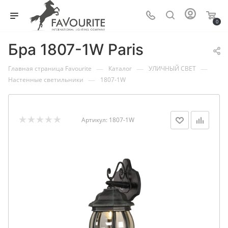
0
Бра 1807-1W Paris
—
—
—
Главная страница Favourite
Каталог
УЛИЧНЫЙ СВЕТ
—
Настенные светильники
1807-1W
Артикул:
1807-1W