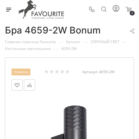
0
Бра 4659-2W Bonum
—
—
—
Главная страница Favourite
Каталог
УЛИЧНЫЙ СВЕТ
—
Настенные светильники
4659-2W
Артикул:
4659-2W
Новинка